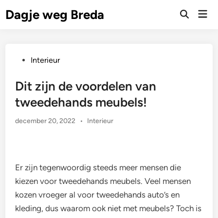
Ga
Dagje weg Breda
Hoo
naar
Zoeken
openen
de
inhoud
Geplaatst
Interieur
in
Dit zijn de voordelen van
tweedehands meubels!
Geplaatst
december 20, 2022
•
Interieur
in
Er zijn tegenwoordig steeds meer mensen die
kiezen voor tweedehands meubels. Veel mensen
kozen vroeger al voor tweedehands auto’s en
kleding, dus waarom ook niet met meubels? Toch is