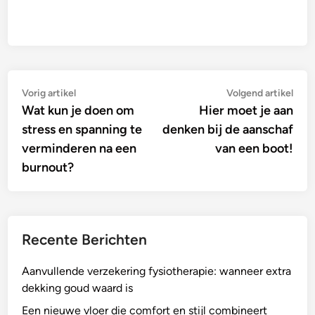
Bericht
Vorig
Vol
Vorig artikel
Volgend artikel
artikel:
artik
Wat kun je doen om
Hier moet je aan
navigatie
stress en spanning te
denken bij de aanschaf
verminderen na een
van een boot!
burnout?
Recente Berichten
Aanvullende verzekering fysiotherapie: wanneer extra
dekking goud waard is
Een nieuwe vloer die comfort en stijl combineert