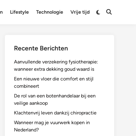
Overschakelen
en
Lifestyle
Technologie
Vrije tijd
Zoeken
naar
openen
donkere
modus
Recente Berichten
Aanvullende verzekering fysiotherapie:
wanneer extra dekking goud waard is
Een nieuwe vloer die comfort en stijl
combineert
De rol van een botenhandelaar bij een
veilige aankoop
Klachtenvrij leven dankzij chiropractie
Wanneer mag je vuurwerk kopen in
Nederland?