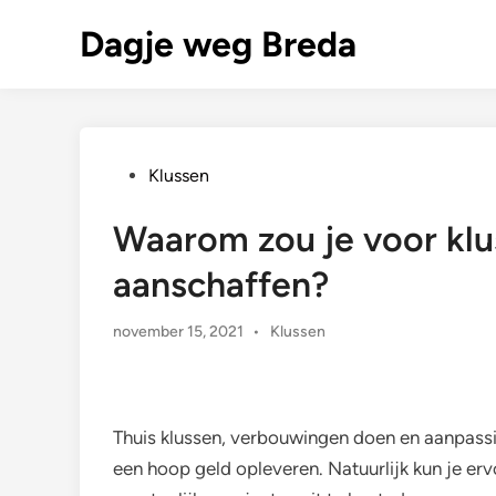
Ga
Dagje weg Breda
naar
de
inhoud
Geplaatst
Klussen
in
Waarom zou je voor klu
aanschaffen?
Geplaatst
november 15, 2021
•
Klussen
in
Thuis klussen, verbouwingen doen en aanpassi
een hoop geld opleveren. Natuurlijk kun je er